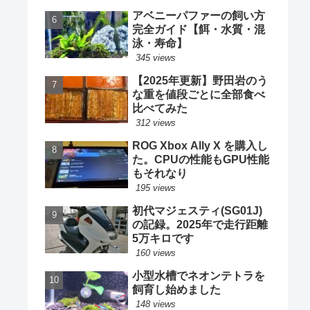
アベニーパファーの飼い方
完全ガイド【餌・水質・混
泳・寿命】
345 views
【2025年更新】野田岩のう
な重を値段ごとに全部食べ
比べてみた
312 views
ROG Xbox Ally X を購入し
た。CPUの性能もGPU性能
もそれなり
195 views
初代マジェスティ(SG01J)
の記録。2025年で走行距離
5万キロです
160 views
小型水槽でネオンテトラを
飼育し始めました
148 views