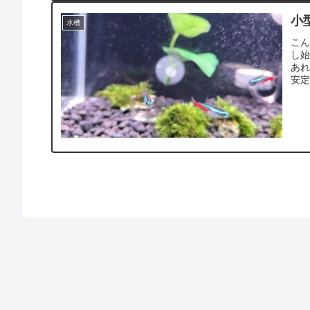
小
水槽
こ
し
あ
安定