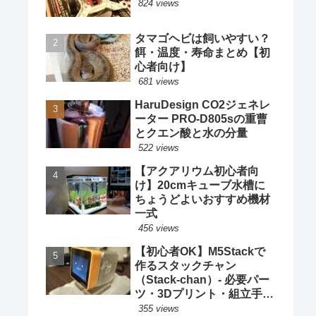
824 views
タマゴヘビは飼いやすい？
餌・温度・寿命まとめ【初
心者向け】
681 views
HaruDesign CO2ジェネレ
ーター PRO-D805sの重曹
とクエン酸と水の分量
522 views
【アクアリウム初心者向
け】20cmキューブ水槽に
ちょうどよいおすすめ機材
一式
456 views
【初心者OK】M5Stackで
作るスタックチャン
（Stack‑chan）- 必要パー
ツ・3Dプリント・組立手順
まとめ
355 views