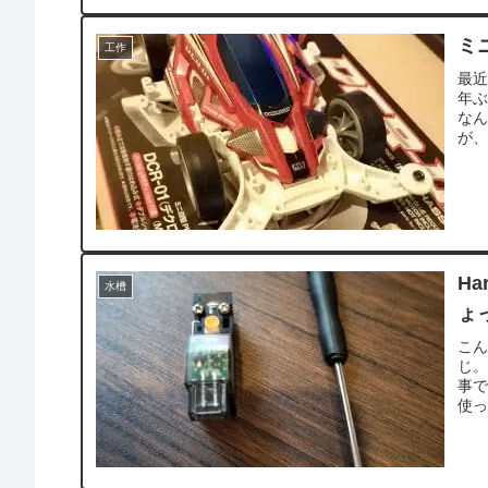
ミ
工作
最近
年
なん
が、
Ha
水槽
ょ
こ
じ。
事で
使っ