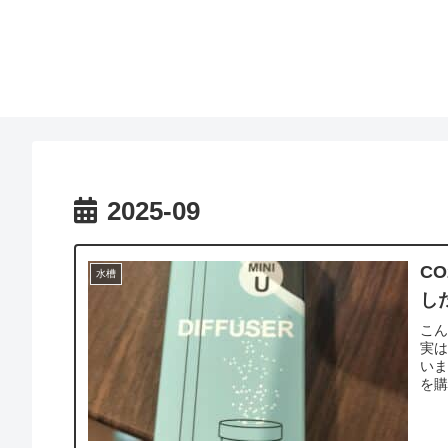
2025-09
C
水槽
し
こ
実
いま
を購