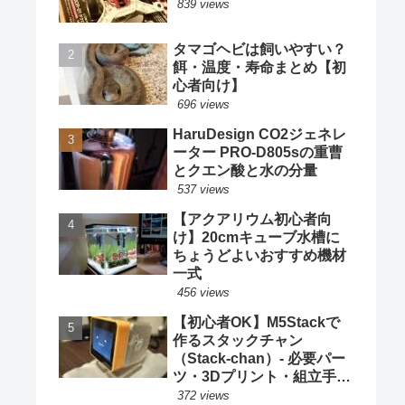
839 views
タマゴヘビは飼いやすい？
餌・温度・寿命まとめ【初
心者向け】
696 views
HaruDesign CO2ジェネレ
ーター PRO-D805sの重曹
とクエン酸と水の分量
537 views
【アクアリウム初心者向
け】20cmキューブ水槽に
ちょうどよいおすすめ機材
一式
456 views
【初心者OK】M5Stackで
作るスタックチャン
（Stack‑chan）- 必要パー
ツ・3Dプリント・組立手順
まとめ
372 views