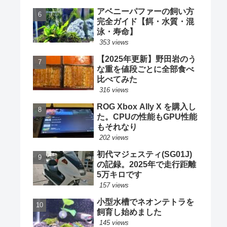
アベニーパファーの飼い方
完全ガイド【餌・水質・混
泳・寿命】
353 views
【2025年更新】野田岩のう
な重を値段ごとに全部食べ
比べてみた
316 views
ROG Xbox Ally X を購入し
た。CPUの性能もGPU性能
もそれなり
202 views
初代マジェスティ(SG01J)
の記録。2025年で走行距離
5万キロです
157 views
小型水槽でネオンテトラを
飼育し始めました
145 views