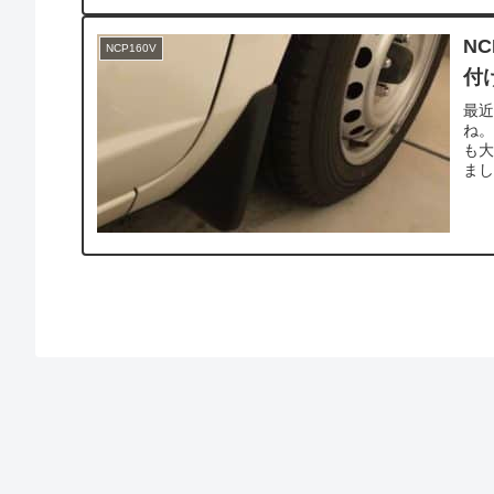
N
NCP160V
付
最
ね。
も
まし