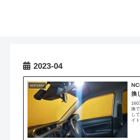
2023-04
N
NCP160V
換
16
換
し
イト