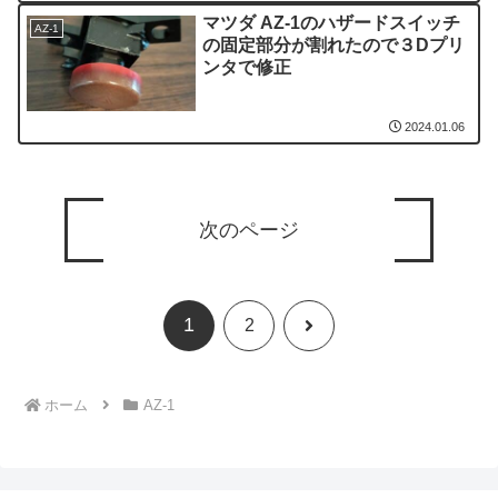
マツダ AZ-1のハザードスイッチ
AZ-1
の固定部分が割れたので３Dプリ
ンタで修正
2024.01.06
次のページ
1
次
2
へ
ホーム
AZ-1